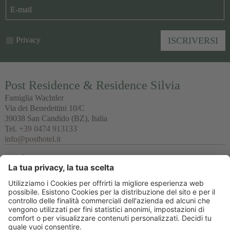
Privacy
ISCRIVERSI
Post Residence & Residence Silvia
Famiglia Wachtler
Via dei Benedettini 10/C
39038
San Candido
(BZ), Italia
Tel.
+39 0474 913133
info@posthotel.it
Links
Recensioni
Partner
© 2026 Posthotel & Residence Srl
Part. IVA IT02335660219