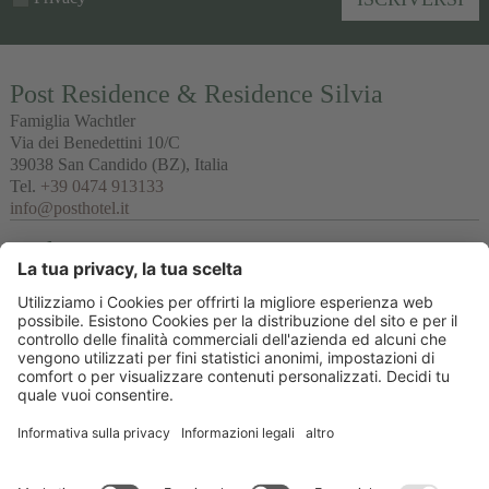
Post Residence & Residence Silvia
Famiglia Wachtler
Via dei Benedettini 10/C
39038
San Candido
(BZ), Italia
Tel.
+39 0474 913133
info@posthotel.it
Links
Recensioni
Partner
© 2026 Posthotel & Residence Srl
Part. IVA IT02335660219
CIN Post Residence : IT021077B497QADZSL & CIN Residence Silvia:
IT021077B4GZ23OVFB
Credits
Informativa privacy
Impostazioni cookie
Sitemap
produced by