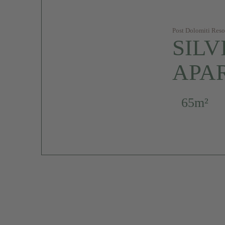
Post Dolomiti Reso
SILV
APA
65m²