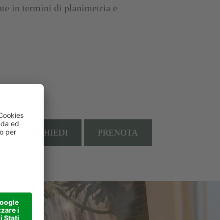
e in termini di planimetria e
RICHIEDI
PRENOTA