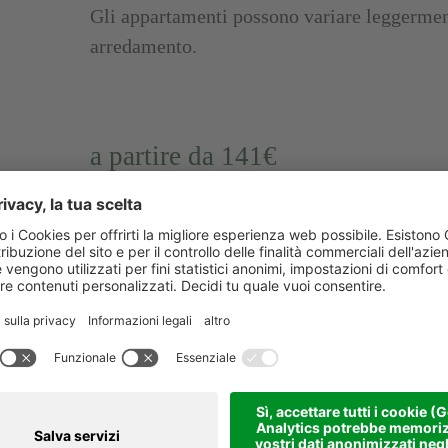
Gli appartamenti possono variare leggerment
arredamento.
a partire da 141€
per 2 persone (senza pensione)