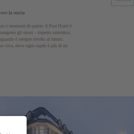
VOUCHER
vere la storia
nze e momenti di quiete: il Post Hotel è
imangono gli stessi – rispetto autentico,
sguardo è sempre rivolto al futuro.
one viva, dove ogni ospite è più di un