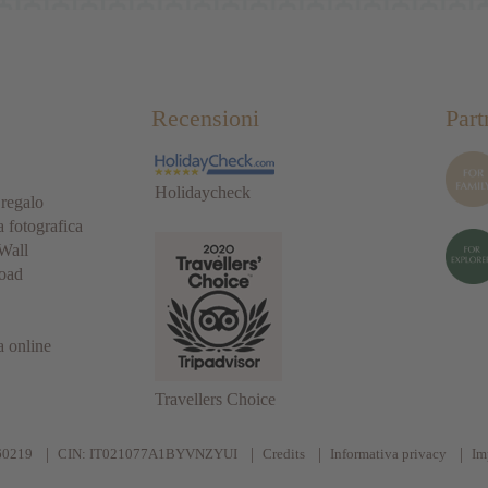
Recensioni
Part
Holidaycheck
regalo
a fotografica
Wall
oad
a online
Travellers Choice
60219
CIN: IT021077A1BYVNZYUI
Credits
Informativa privacy
Im