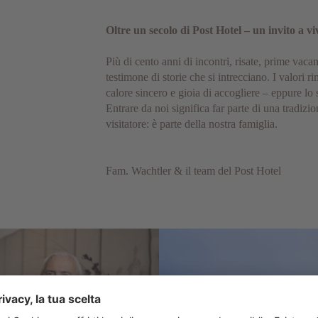
Oltre un secolo di Post Hotel – un invito a vi
Più di cento anni di incontri, risate, prime vaca
testimone di storie che si intrecciano. I valori r
calore sincero e gioia di accogliere – eppure lo 
Entrare da noi significa far parte di una tradizi
visitatore: è parte della nostra famiglia.
Fam. Wachtler & il team del Post Hotel