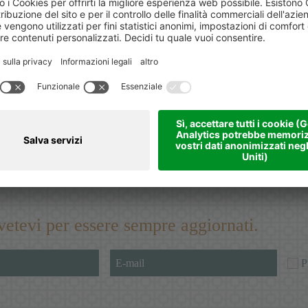
ivetevi per essere sempre aggiornati.
P