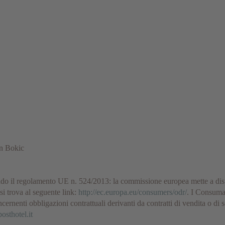
an Bokic
ndo il regolamento UE n. 524/2013: la commissione europea mette a dis
si trova al seguente link:
http://ec.europa.eu/consumers/odr/
. I Consumat
cernenti obbligazioni contrattuali derivanti da contratti di vendita o di s
osthotel.it