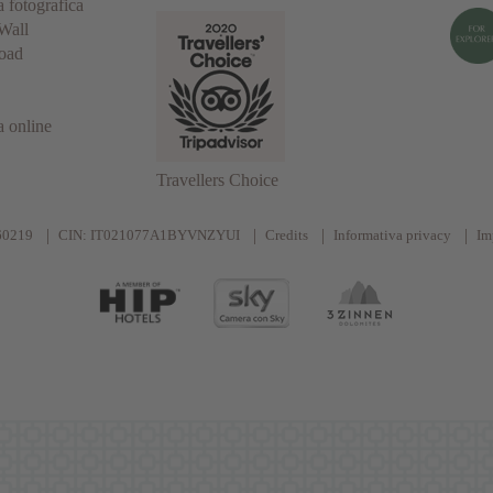
a fotografica
Wall
oad
a online
Travellers Choice
60219
CIN: IT021077A1BYVNZYUI
Credits
Informativa privacy
Im