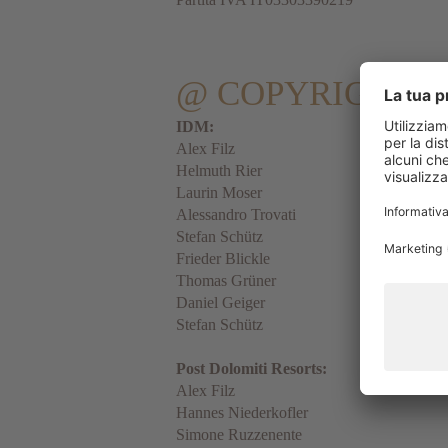
@ COPYRIGHT 
IDM:
Alex Filz
Helmuth Rier
Laurin Moser
Alessandro Trovati
Stefan Schütz
Frieder Blickle
Thomas Grüner
Daniel Geiger
Stefan Schütz
Post Dolomiti Resorts:
Alex Filz
Hannes Niederkofler
Simone Ruzzenente