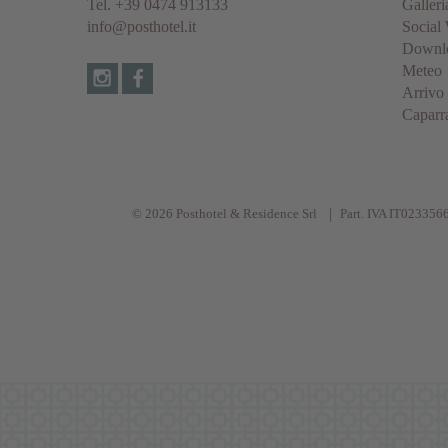
Tel.
+39 0474 913133
Galleri
info@posthotel.it
Social 
Downl
Meteo
Arrivo
Caparr
© 2026 Posthotel & Residence Srl
Part. IVA IT023356