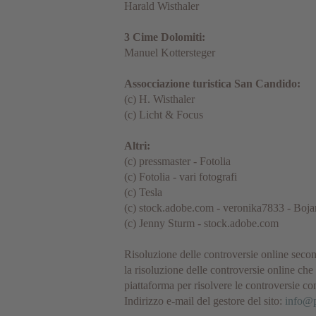
Harald Wisthaler
3 Cime Dolomiti:
Manuel Kottersteger
Assocciazione turistica San Candido:
(c) H. Wisthaler
(c) Licht & Focus
Altri:
(c) pressmaster - Fotolia
(c) Fotolia - vari fotografi
(c) Tesla
(c) stock.adobe.com - veronika7833 - Boj
(c) Jenny Sturm - stock.adobe.com
Risoluzione delle controversie online seco
la risoluzione delle controversie online che 
piattaforma per risolvere le controversie con
Indirizzo e-mail del gestore del sito:
info@p