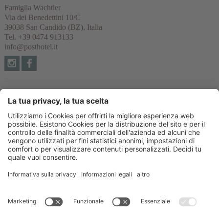
Famiglia Wachtler
Via dei Benedettini 10/C
39038
San Candido
(BZ), Italia
Tel.
+39 0474 913133
info@posthotel.it
Links
Recensioni
Partner
© 2026 Posthotel & Residence Srl
Part. IVA IT02335660219
CIN: IT021077A1BYVNZYUI
Credits
Informativa privacy
Impostazioni cookie
Sitemap
produced by