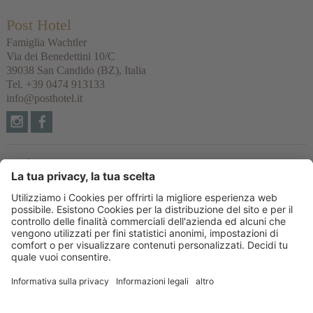
Post Hotel
Famiglia Wachtler
Via dei Benedettini 10/C
39038
San Candido
(BZ), Italia
Tel.
+39 0474 913133
info@posthotel.it
Links
Recensioni
Partner
© 2026 Posthotel & Residence Srl
Part. IVA IT02335660219
CIN: IT021077A1BYVNZYUI
Credits
Informativa privacy
Impostazioni cookie
Sitemap
produced by