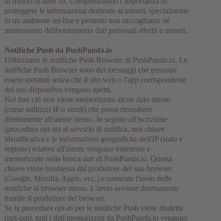
di minori di anni 16. Comprendiamo l’importanza di
proteggere le informazioni destinate ai minori, specialmente
in un ambiente on-line e pertanto non raccogliamo né
manteniamo deliberatamente dati personali riferiti a minori.
Notifiche Push da PushPanda.io
Utilizziamo le notifiche Push Browser di PushPanda.io. Le
notifiche Push Browser sono dei messaggi che possono
essere mostrati senza che il sito web o l'app corrispondente
del suo dispositivo vengano aperti.
Nel fare ciò non viene memorizzato alcun dato utente
(come indirizzi IP o simili) che possa ricondurre
direttamente all'utente stesso. In seguito all'iscrizione
(procedura opt-in) al servizio di notifica, una chiave
identificativa e le informazioni geografiche dell'IP (stato e
regione) relative all'utente vengono trasmesse e
memorizzate nella banca dati di PushPanda.io. Questa
chiave viene trasmessa dal produttore del suo browser
(Google, Mozilla, Apple, ecc.) e consente l'invio delle
notifiche al browser stesso. L'invio avviene direttamente
tramite il produttore del browser.
Se la procedura opt-in per le notifiche Push viene disdetta
(opt-out), tutti i dati memorizzati da PushPanda.io vengono