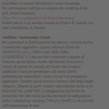
cancellati e la chiave identificativa viene invalidata.
Per informazioni sull'opt-out relativo alle notifiche Push
può visitare la pagina
https://www.pushpanda.io/de/links/abmeldung/
.
PushPanda.io è un servizio fornito da Project K GmbH con
sede a Innsbruck, in Austria.
Additive+ Automation Cloud
Per aumentare la fidelizzazione dei clienti e vendere servizi
e prestazioni aggiuntive usiamo software forniti da
ADDITIVE s.n.c., 39011 Lana (BZ), Italia
(“ADDITIVE”). I dati raccolti e elaborati a seguito di
richieste, prenotazioni, ordini, attivazioni, iscrizioni o
l’invio di moduli di contatto sul nostro sito vengono
analizzati e usati per presentare agli utenti offerte
automatizzate riguardanti i nostri servizi e le prestazioni
aggiuntive. Tramite questi servizi e sistemi i dati degli utenti
vengono, almeno in parte, trattati e memorizzati anche al di
fuori dell’UE o dell’SEE. L’adeguatezza del livello di
protezione dei dati risulta da una decisione di adeguatezza
della Commissione europea (“Privacy Shield”) o da accordi
sull’elaborazione di dati.