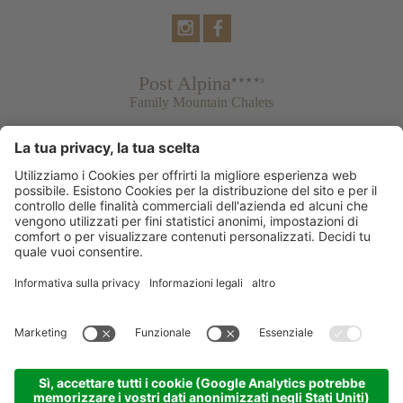
Post Alpina
Family Mountain Chalets
Post Hotel
Tradition & Lifestyle
Post Residence & Residence Silvia
© 2026 Post Dolomiti Resorts
Credits
Informativa privacy
Dichiarazione di accessibilità
Impostazioni cookie
Sitemap
produced by