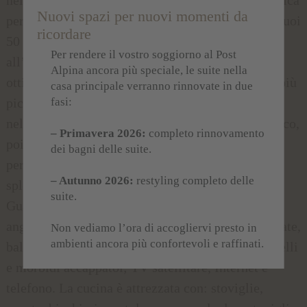
Nuovi spazi per nuovi momenti da
per tutta la famiglia. Il Residence Familia, con i suoi
ricordare
50 m², è perfetto per una vacanza in famiglia
Per rendere il vostro soggiorno al Post
all’insegna della dolce vita. L’angolo cottura è
Alpina ancora più speciale, le suite nella
ottimamente attrezzato per preparare piasti per i più
casa principale verranno rinnovate in due
piccoli in breve tempo, mentre i bambini giocano
fasi:
nel soggiorno. Un po’ di televisione e qualche gioco,
– Primavera 2026:
completo rinnovamento
poi tutti a nanna, per risvegliarsi il giorno dopo
dei bagni delle suite.
perfettamente riposati e pronti per una nuova
– Autunno 2026:
restyling completo delle
splendida giornata di vacanza. Dotazione
suite.
Guardaroba nell’ingresso, ampio soggiorno con
angolo cottura e bancone, 2 camere da letto separate,
Non vediamo l’ora di accogliervi presto in
ambienti ancora più confortevoli e raffinati.
balcone; bagno con vasca, WC, bidet, asciugacapelli
e morbidi accappatoi; TV satellitare, Internet e
telefono. La cucina è attrezzata con: stoviglie,