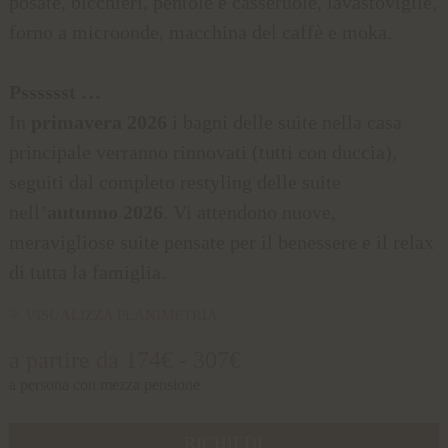
posate, bicchieri, pentole e casseruole, lavastoviglie,
forno a microonde, macchina del caffè e moka.
Psssssst …
In
primavera 2026
i bagni delle suite nella casa
principale verranno rinnovati (tutti con duccia),
seguiti dal completo restyling delle suite
nell’
autunno 2026
. Vi attendono nuove,
meravigliose suite pensate per il benessere e il relax
di tutta la famiglia.
VISUALIZZA PLANIMETRIA
a partire da 174€ - 307€
a persona con mezza pensione
RICHIEDI