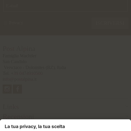
Privacy
ISCRIVERSI
Post Alpina
Famiglia Wachtler
San Candido
Versciaco - Dolomites
(BZ), Italia
Tel.
+39 0474910500
info@postalpina.it
Links
Recensioni
Partner