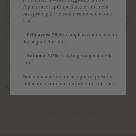
Lunedì si alterneranno sole e nubi con qualche temporale
Alpina ancora più speciale, le suite nella
pomeridiano. Martedì il tempo sarà molto soleggiato con lieve
casa principale verranno rinnovate in due
aumento della probabilità di temporali nelle ore più calde. Anche
fasi:
per mercoledì si prevede tempo soleggiato con qualche temporale
isolato.Giovedì dominerà il sole con temperature massime fino a
– Primavera 2026:
completo rinnovamento
36°.
dei bagni delle suite.
Previsioni meteo
– Autunno 2026:
restyling completo delle
suite.
Do, 09.08
Lu, 10.08
Ma, 11.08
Min 13°
-
Max 34°
Min 13°
-
Max 35°
Min 13°
-
Max 36°
Non vediamo l’ora di accogliervi presto in
ambienti ancora più confortevoli e raffinati.
App Meteo Alto Adige
Clicca quì per l'applicazione
© Ufficio Idrografico Provincia Autonoma di Bolzano