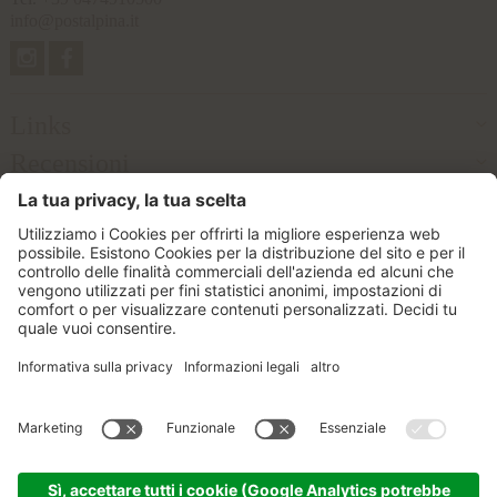
info@postalpina.it
Links
Recensioni
Partner
© 2026 Postalpina Srl
Part. IVA IT02457650212
CIN: IT021077B4WLZQNT7B
Credits
Informativa privacy
Impostazioni cookie
Sitemap
produced by