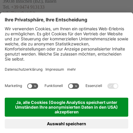
39038
Innichen
(BZ), Italien
Tel.
+39 0474 913133
info@posthotel.it
Links
Bewertungen
Partner
© 2026 Posthotel & Residence GmbH
MwSt-Nr. IT02335660219
CIN Post Residence : IT021077B497QADZSL & CIN Residence Silvia:
IT021077B4GZ23OVFB
Impressum
Datenschutzerklärung
Cookie-Einstellungen
Sitemap
produced by