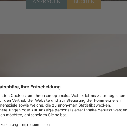
ANFRAGEN
BUCHEN
50m²
- für 1 - 4 Personen
SUITE "IL SOLE" DELUXE