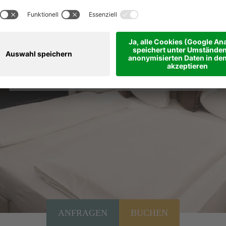
ab 178,00 € - 311,00 €
pro Person
DETAILS
ANFRAGEN
BUCHEN