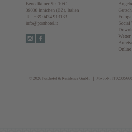
Benediktiner Str. 10/C
Angeb
39038
Innichen
(BZ), Italien
Gutsch
Tel.
+39 0474 913133
Fotogal
info@posthotel.it
Social 
Downl
Wetter
Anreis
Online
© 2026 Posthotel & Residence GmbH
MwSt-Nr. IT0233566