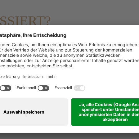
SSIERT?
t uns gleich an
Kontaktiert uns telefonisch
+39 0474 913133