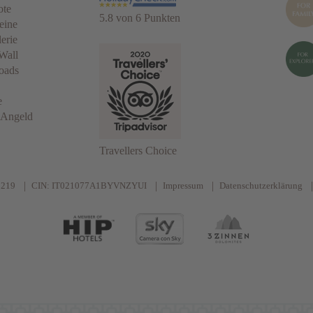
ote
5.8 von 6 Punkten
eine
erie
Wall
oads
e
 Angeld
Travellers Choice
0219
CIN: IT021077A1BYVNZYUI
Impressum
Datenschutzerklärung