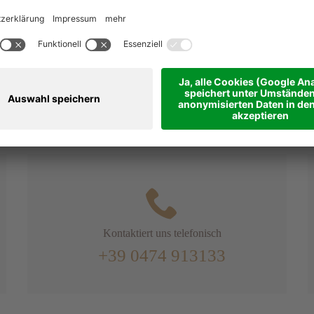
SSIERT?
t uns gleich an
Kontaktiert uns telefonisch
+39 0474 913133