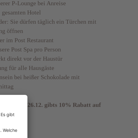
erer P-Lounge bei Anreise
 gesamten Hotel
er: Sie dürfen täglich ein Türchen mit
ng öffnen
r im Post Restaurant
sere Post Spa pro Person
t direkt vor der Haustür
ng für alle Hausgäste
sein bei heißer Schokolade mit
ittag
8.12. und 26.12. gibts 10% Rabatt auf