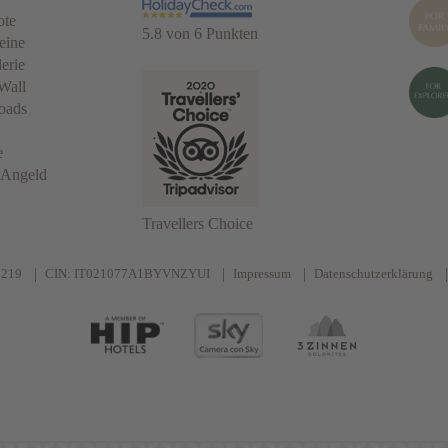
ote
5.8 von 6 Punkten
eine
erie
Wall
oads
e
 Angeld
Travellers Choice
0219
CIN: IT021077A1BYVNZYUI
Impressum
Datenschutzerklärung