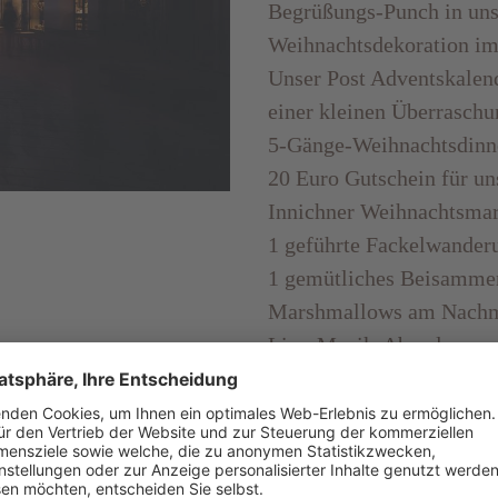
Begrüßungs-Punch in uns
Weihnachtsdekoration im
Unser Post Adventskalend
einer kleinen Überraschu
5-Gänge-Weihnachtsdinne
20 Euro Gutschein für un
Innichner Weihnachtsmark
1 geführte Fackelwanderu
1 gemütliches Beisammen
Marshmallows am Nachm
Live-Musik-Abend
Ab 6 Nächten zwischen 1
den Halbpensionspreis