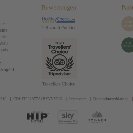
Bewertungen
Part
ote
5.8 von 6 Punkten
eine
erie
Wall
oads
e
 Angeld
Travellers Choice
0219
CIN: IT021077A1BYVNZYUI
Impressum
Datenschutzerklärung