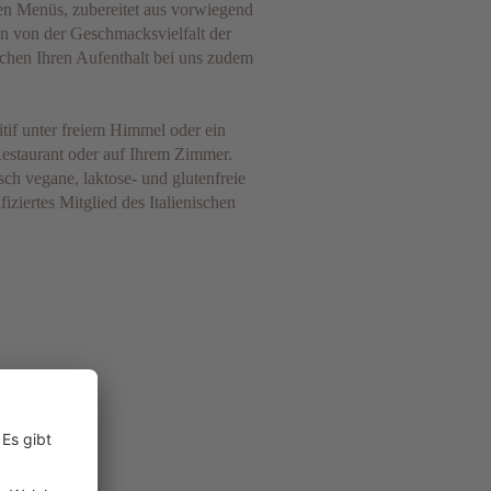
en Menüs, zubereitet aus vorwiegend
in von der Geschmacksvielfalt der
chen Ihren Aufenthalt bei uns zudem
itif unter freiem Himmel oder ein
estaurant oder auf Ihrem Zimmer.
h vegane, laktose- und glutenfreie
iziertes Mitglied des Italienischen