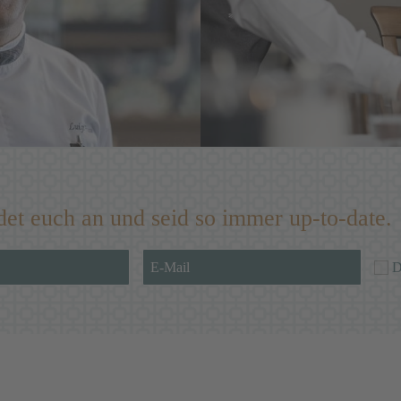
det euch an und seid so immer up-to-date.
D