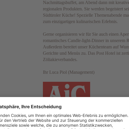
Nachmittagsbuffet, am Abend dann mit kreativ
regionalen Produkten. Sie werden begeistert se
Südtiroler Küche! Spezielle Themenabende ma
zum einzigartigen kulinarischen Erlebnis.
Gerne organisieren wir für Sie auch einen Aper
romantisches Candle-light-Dinner in unserem R
Außerdem bereitet unser Küchenteam auf Wunsc
Gerichte und Menüs zu. Das Post Hotel ist zertif
Zöliakieverbandes.
Ihr Luca Piol (Management)