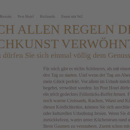
 Resorts
.
Post Hotel
.
Kulinarik
.
Essen mit Stil
CH ALLEN REGELN D
CHKUNST VERWÖHN
 dürfen Sie sich einmal völlig dem Genus
Für mich gibt es nichts Schöneres, als mit eine
den Tag zu starten. Und wenn der Tag am Abend
mein Glück perfekt. Vor allem im Urlaub möcht
begehrt, verwöhnt werden. Im Post Hotel dürfe
ein reich gedecktes Frühstücks-Buffet freuen. 
noch warme Croissants, Kuchen, Wurst und Käse 
diesen Köstlichkeiten, können Sie sich anschli
oder kulturellen Urlaubstag freuen. Wenn Sie 
zurückkehren, wartet unser Küchenteam rund 
Ihren Gaumen zu verzaubern. Zuerst schon mit