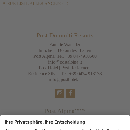
ZUR LISTE ALLER ANGEBOTE
Post Dolomiti Resorts
Familie Wachtler
Innichen
|
Dolomites
| Italien
Post Alpina: Tel.
+39 0474910500
info@postalpina.it
Post Hotel | Post Residence |
Residence Silvia: Tel.
+39 0474 913133
info@posthotel.it
Post Alpina
Family Mountain Chalets