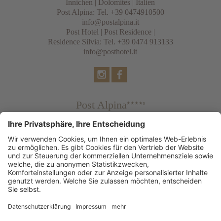
Innichen
|
Dolomites
| Italien
Post Alpina: Tel.
+39 0474910500
info@postalpina.it
Post Hotel | Post Residence |
Residence Silvia: Tel.
+39 0474 913133
info@posthotel.it
Post Alpina
Family Mountain Chalets
Post Hotel
Tradition & Lifestyle
Post Residence & Residence Silvia
© 2026 Post Dolomiti Resorts
Impressum
Datenschutzerklärung