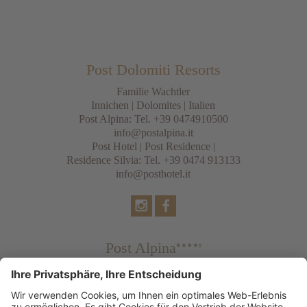
Post Dolomiti Resorts
Familie Wachtler
Innichen
|
Dolomites
| Italien
Post Alpina: Tel.
+39 0474910500
info@postalpina.it
Post Hotel | Post Residence |
Residence Silvia: Tel.
+39 0474 913133
info@posthotel.it
Post Alpina
Family Mountain Chalets
Post Hotel