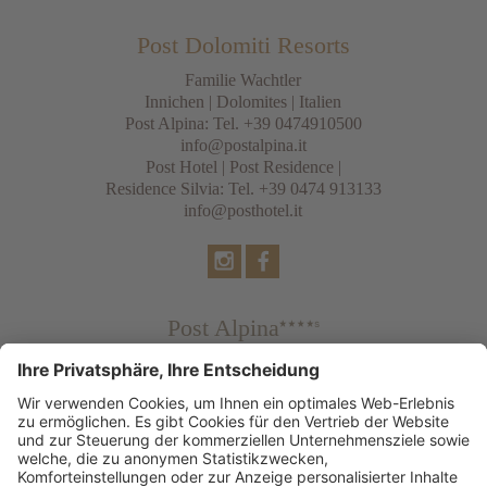
Post Dolomiti Resorts
Familie Wachtler
Innichen
|
Dolomites
| Italien
Post Alpina: Tel.
+39 0474910500
info@postalpina.it
Post Hotel | Post Residence |
Residence Silvia: Tel.
+39 0474 913133
info@posthotel.it
Post Alpina
Family Mountain Chalets
Post Hotel
Tradition & Lifestyle
Post Residence & Residence Silvia