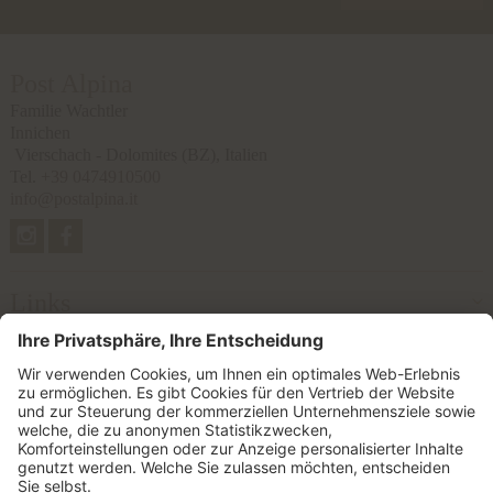
Post Alpina
Familie Wachtler
Innichen
Vierschach - Dolomites
(BZ), Italien
Tel.
+39 0474910500
info@postalpina.it
Links
Bewertungen
Partner
© 2026 Postalpina GmbH
MwSt-Nr. IT02457650212
CIN: IT021077B4WLZQNT7B
Impressum
Datenschutzerklärung