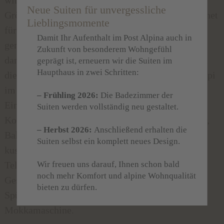
Neue Suiten für unvergessliche
Größe von ca. 50 m² ist die Suite besonders geeignet
Lieblingsmomente
für einen Familienurlaub. Im Wohnraum wird
Damit Ihr Aufenthalt im Post Alpina auch in
gemeinsam gespielt oder ferngesehen, und wenn
Zukunft von besonderem Wohngefühl
dann das Sandmännchen kommt, verkriechen sich
geprägt ist, erneuern wir die Suiten im
Haupthaus in zwei Schritten:
die Kleinen in ihr Zimmer, während Mami und Papi
im Elternzimmer kuscheln. Ausstattun:g
– Frühling 2026:
Die Badezimmer der
Eingangsgarderobe, großzügiger Wohnraum mit
Suiten werden vollständig neu gestaltet.
Kochnische und Theke, 2 getrennte Schlafzimmer,
– Herbst 2026:
Anschließend erhalten die
Balkon; Bad mit Wanne, WC, Bidet, Föhn und
Suiten selbst ein komplett neues Design.
kuschelige Bademäntel; SAT-TV, Internet und
Wir freuen uns darauf, Ihnen schon bald
Telefon. Die Küche der Suiten ist ausgestattet mit
noch mehr Komfort und alpine Wohnqualität
Geschirr, Besteck, Gläsern, Töpfen, Pfannen,
bieten zu dürfen.
Spülmaschine, Mikrowelle, Kaffeemaschine,
Mokkamaschine.