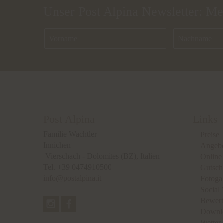
Unser Post Alpina Newsletter: Me
Post Alpina
Links
Familie Wachtler
Preise
Innichen
Angeb
Vierschach - Dolomites
(BZ), Italien
Online
Tel.
+39 0474910500
Gutsch
info@postalpina.it
Fotogal
Social 
Bewer
Downl
Wetter