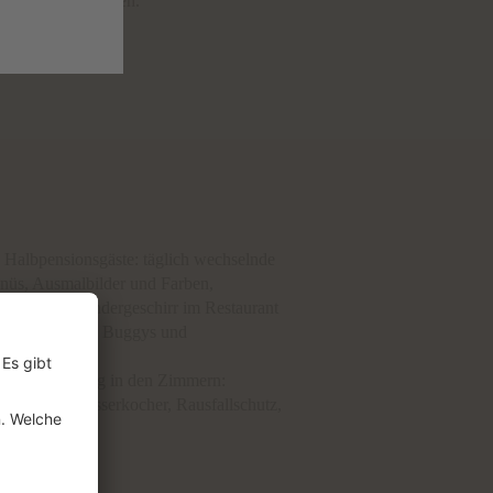
entdecken zu dürfen.
e Halbpensionsgäste: täglich wechselnde
üs, Ausmalbilder und Farben,
ktails und Kindergeschirr im Restaurant
er Verleih von Buggys und
agen
hte Ausstattung in den Zimmern:
WC-Sitz, Wasserkocher, Rausfallschutz,
t usw.