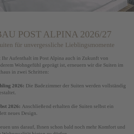
 Resorts
.
Post Alpina
.
Familienglück
.
Urlaub mit Kids
E WELT NUR FÜR KI
AU POST ALPINA 2026/27
 Alpina schlagen kleine Herzen höher.
uiten für unvergessliche Lieblingsmomente
Ich habe wirklich Glück. Welches Kind wohnt s
 Ihr Aufenthalt im Post Alpina auch in Zukunft von
Spaßparadies? In unserem Post Alpina treffe i
derem Wohngefühl geprägt ist, erneuern wir die Suiten im
ihren spannendsten Urlaubsabenteuern erzählen. 
haus in zwei Schritten:
mitspielen und wenn ich Glück habe, treffe ich
jedes Kind liebhat!
hling 2026:
Die Badezimmer der Suiten werden vollständig
Im letzten Jahr habe ich Lena kennengelernt un
staltet.
im Kinderpool erzählt. Dort gibt es lustige Sp
man sich im SPA-Bereich sogar massieren lass
bst 2026:
Anschließend erhalten die Suiten selbst ein
Im Kinderkino laufen die besten Kinderfilme u
ett neues Design.
direkt in den Mini Club zum Spielen und Bastel
Ideen und es wird nie langweilig! Kein Wunder
reuen uns darauf, Ihnen schon bald noch mehr Komfort und
ihrem Urlaub im Post Alpina erzählen. Manchma
e Wohnqualität bieten zu dürfen.