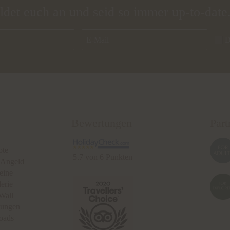
ldet euch an und seid so immer up-to-date
D
Bewertungen
Part
ote
5.7 von 6 Punkten
 Angeld
eine
erie
Wall
tungen
oads