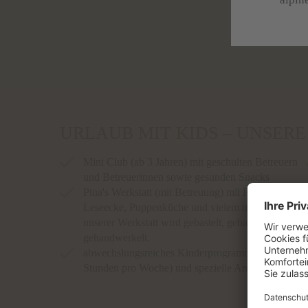
URLAUB MIT KIDS – UNSER
Mini Club (ab 3 Jahren) mit geschulten Betreuern
und Betreuerinnen sowie gesunden Snacks
Pina's Werkstatt (mit Betreuung) mit Rutsche,
Leseecke, Puppenküche und vielem mehr. In
unserer Werkstatt wird gebastelt, gebacken und
gehandwerkelt.
abwechslungsreiches Kinderprogramm (90
Stunden pro Woche) und spezielle Angebote