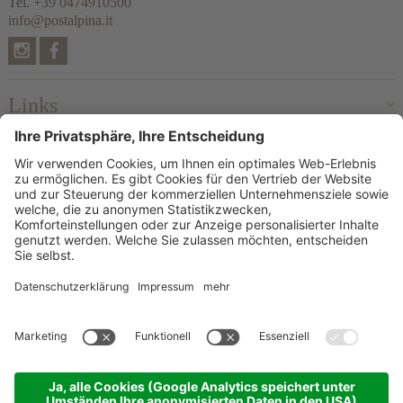
Tel.
+39 0474910500
info@postalpina.it
Links
Bewertungen
Partner
© 2026 Postalpina GmbH
MwSt-Nr. IT02457650212
CIN: IT021077B4WLZQNT7B
Impressum
Datenschutzerklärung
Cookie-Einstellungen
Sitemap
produced by